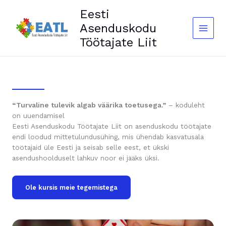
Skip
Eesti
to
Asenduskodu
content
Töötajate Liit
“Turvaline tulevik algab väärika toetusega.”
– koduleht
on uuendamisel
Eesti Asenduskodu Töötajate Liit on asenduskodu töötajate
endi loodud mittetulundusühing, mis ühendab kasvatusala
töötajaid üle Eesti ja seisab selle eest, et ükski
asendushoolduselt lahkuv noor ei jääks üksi.
Ole kursis meie tegemistega