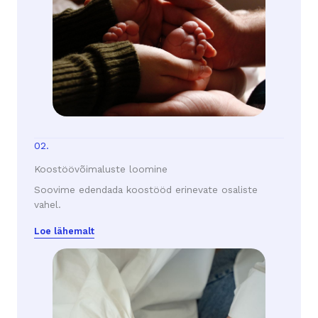
02.
Koostöövõimaluste loomine
Soovime edendada koostööd erinevate osaliste
vahel.
Loe lähemalt