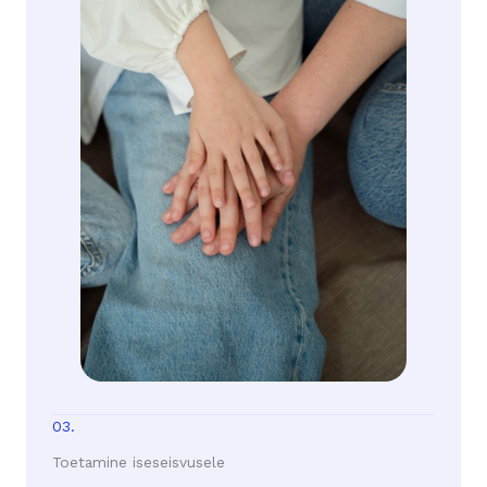
03.
Toetamine iseseisvusele