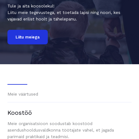
Tule ja aita koosolekul!
Liitu meie tegevustega, et toetada lapsi ning noori, kes
vajavad erilist hoolt ja tähelepanu.
Liitu meiega
Meie väärtused
Koostöö
Meie organisatsioon soodustab koostööd
asendushooldusvaldkonna töötajate vahel, et jagada
parimaid praktikaid ja teadmisi.