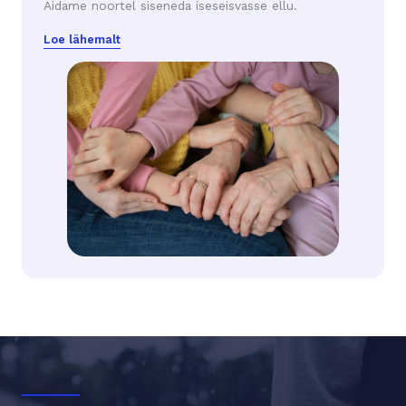
Aidame noortel siseneda iseseisvasse ellu.
Loe lähemalt